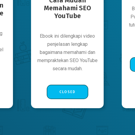
Cara Mudah
n
Memahami SEO
B
e
YouTube
P
tu
ng
Ebook ini dilengkapi video
penjelasan lengkap
el
bagaimana memahami dan
mempraktekan SEO YouTube
secara mudah.
CLOSED