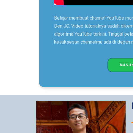
Belajar membuat channel YouTube mand
Den JC. Video tutorialnya sudah dike
algoritma YouTube terkini. Tinggal pel
kesuksesan channelmu ada di depan 
MASUK