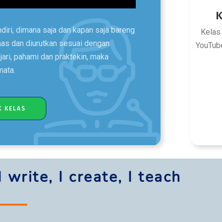
K
iri, dimana saja dan kapan saja bareng
Kelas
mas dan diurutkan sesuai dengan
YouTube
ajari, pahami dan praktekin, maka
mata.
 KELAS
I write, I create, I teach