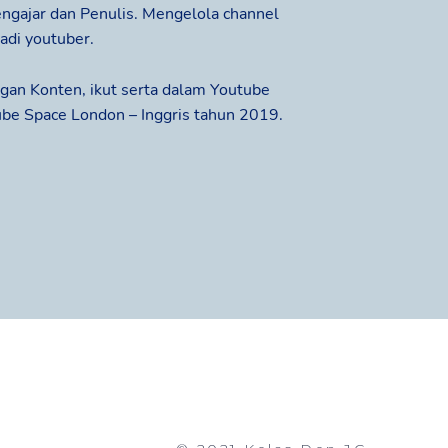
engajar dan Penulis. Mengelola channel
jadi youtuber.
gan Konten, ikut serta dalam Youtube
ube Space London – Inggris tahun 2019.