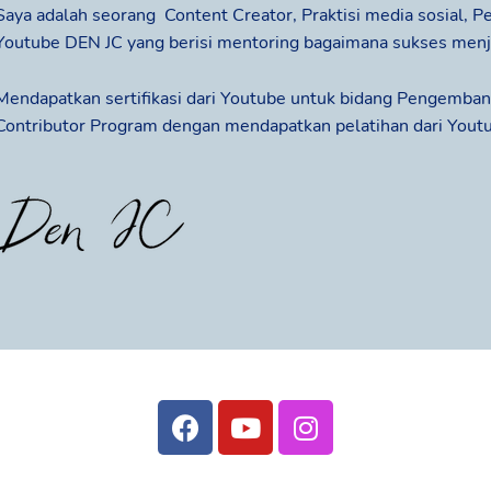
Saya adalah seorang Content Creator, Praktisi media sosial, P
Youtube DEN JC yang berisi mentoring bagaimana sukses men
Mendapatkan sertifikasi dari Youtube untuk bidang Pengemban
Contributor Program dengan mendapatkan pelatihan dari Yout
F
Y
I
a
o
n
c
u
s