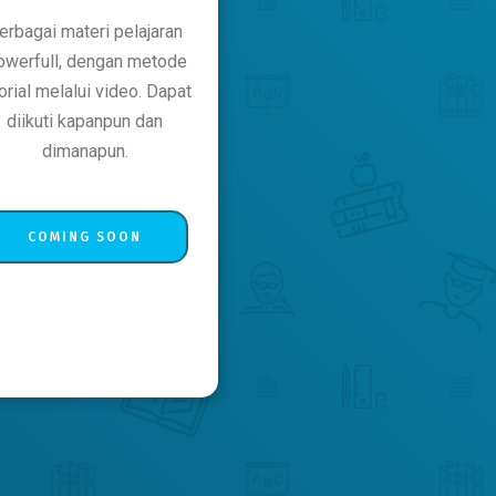
erbagai materi pelajaran
owerfull, dengan metode
torial melalui video. Dapat
diikuti kapanpun dan
dimanapun.
COMING SOON