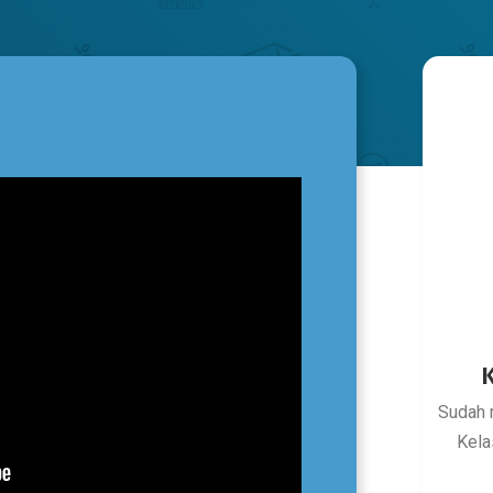
K
Sudah 
Kela